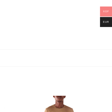
XOF
EUR