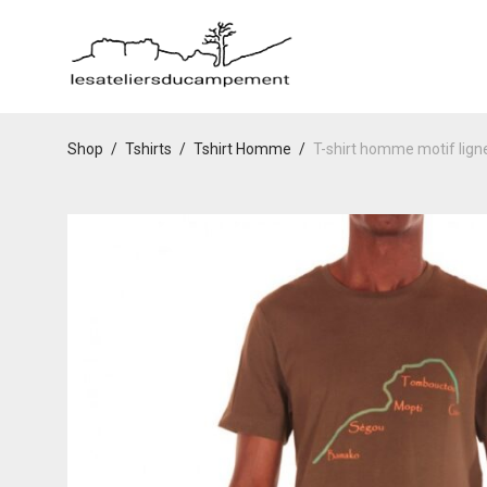
Shop
/
Tshirts
/
Tshirt Homme
/
T-shirt homme motif lign