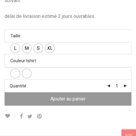
solvant
délai de livraison estimé 2 jours ouvrables.
Taille
L
M
S
XL
Couleur tshirt
Quantité
Ajouter au panier
XOF