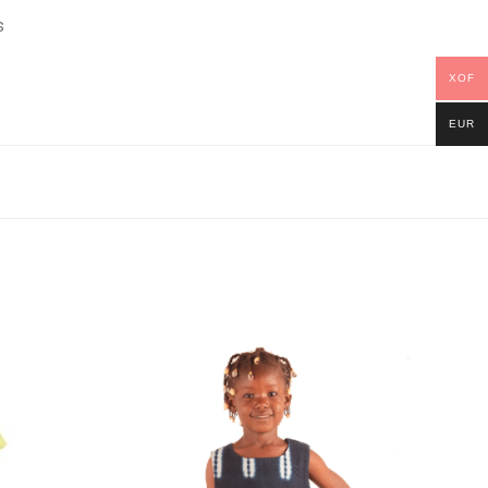
s
XOF
EUR