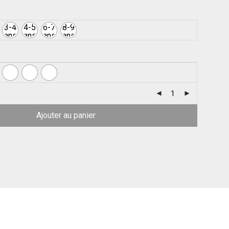
3-4
4-5
6-7
8-9
ans
ans
ans
ans
Ajouter au panier