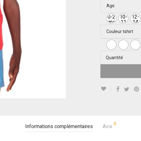
Age
0-2
10-
12-
ans
11
14
ans
ans
Couleur tshirt
Quantité
0
Informations complémentaires
Avis