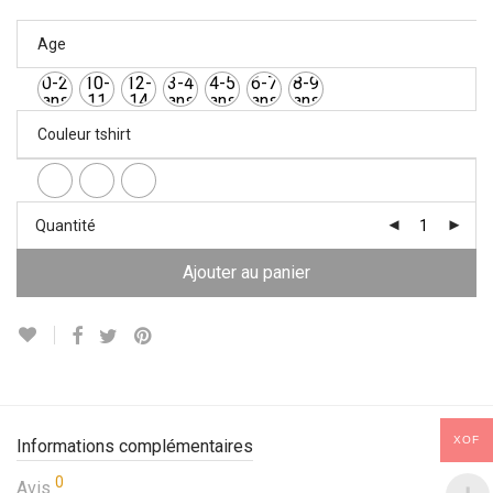
Age
0-2
10-
12-
3-4
4-5
6-7
8-9
ans
11
14
ans
ans
ans
ans
ans
ans
Couleur tshirt
Quantité
Ajouter au panier
XOF
Informations complémentaires
0
Avis