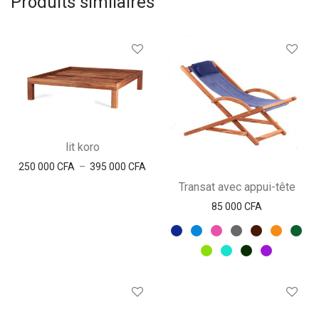
Produits similaires
lit koro
Plage de prix : 250 000 CFA à 395 000 
250 000
CFA
–
395 000
CFA
Transat avec appui-tête
85 000
CFA