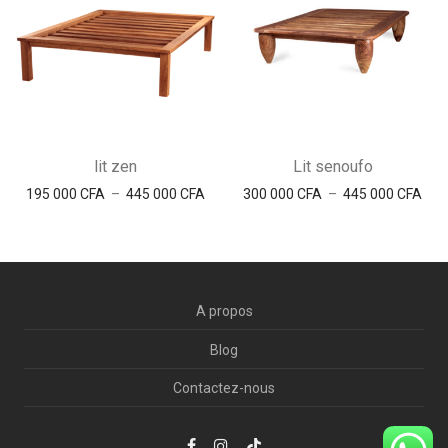
lit zen
Lit senoufo
Plage de prix : 195 000 CFA à 445 000 
Plag
195 000
CFA
–
445 000
CFA
300 000
CFA
–
445 000
CFA
A propos
Blog
Contactez-nous