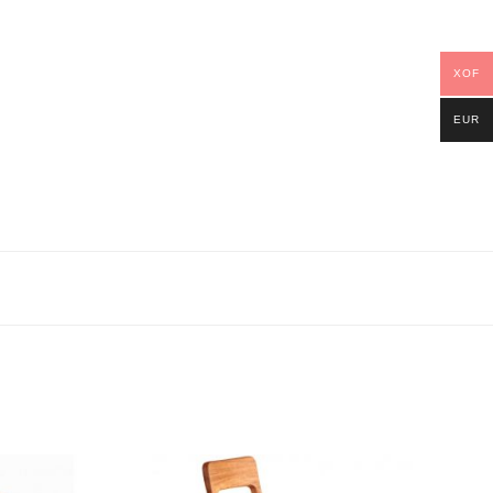
XOF
EUR