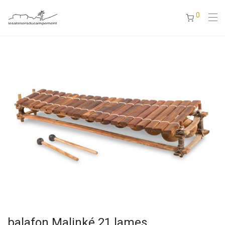
0
balafon Malinké 21 lames