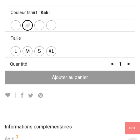
Couleur tshirt
: Kaki
Taille
L
M
S
XL
Quantité
Ajouter au panier
Informations complémentaires
XOF
0
Avis